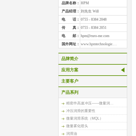
品牌名称：
HPM
产品经理：
刘先生 Will
电
话：
0755 - 8384 2048
传
真：
0755 - 8384 2051
电
邮：
hpm@euro-me.com
国外网址：
www.hpmtechnologie.…
品牌简介
应用方案
主要客户
产品系列
精密件高速冲压——微量润…
冲压润滑的重要性
微量润滑系统（MQL）
微量雾化喷头
润滑油