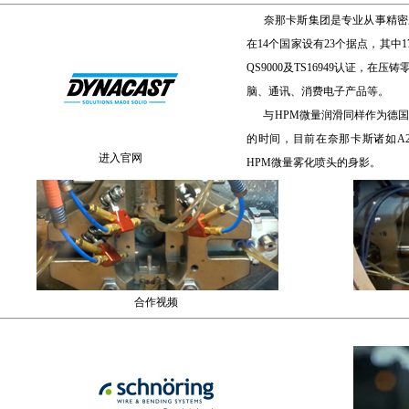
奈那卡斯集团是专业从事精密
在14个国家设有23个据点，其中1
QS9000及TS16949认证，
脑、通讯、消费电子产品等。
与HPM微量润滑同样作为德国
的时间，目前在奈那卡斯诸如A
进入官网
HPM微量雾化喷头的身影。
合作视频