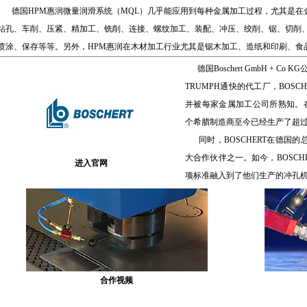
德国HPM惠润微量润滑系统（MQL）几乎能应用到每种金属加工过程，尤其是在
钻孔、车削、压紧、精加工、铣削、连接、螺纹加工、装配、冲压、绞削、锯、切削
喷涂
、保存等等。另外，HPM惠润在木材加工行业尤其是锯木加工、造纸和印刷、食
德国Boschert GmbH +
TRUMPH通快的代工厂，BOS
并被每家金属加工公司所熟知。在
个希腊制造商至今已经生产了超过3
同时，BOSCHERT在德国的
大合作伙伴之一。如今，BOSCH
进入官网
项标准融入到了他们生产的冲孔
合作视频