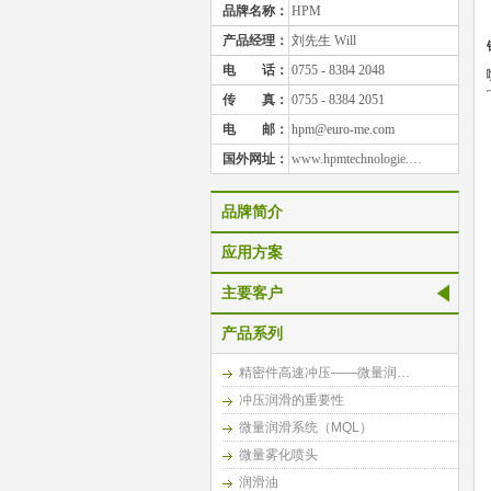
品牌名称：
HPM
产品经理：
刘先生 Will
电
话：
0755 - 8384 2048
传
真：
0755 - 8384 2051
电
邮：
hpm@euro-me.com
国外网址：
www.hpmtechnologie.…
品牌简介
应用方案
主要客户
产品系列
精密件高速冲压——微量润…
冲压润滑的重要性
微量润滑系统（MQL）
微量雾化喷头
润滑油